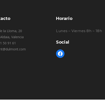
acto
Horario
e la Lloma, 20
Lunes – Viernes 8h – 18h
Aldaia, Valencia
Social
61 50 91 61
nt@dulmont.com