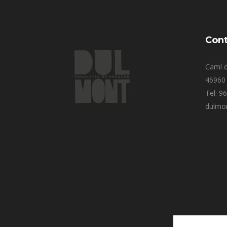
Cont
Camí d
46960 
Tel: 9
dulmo