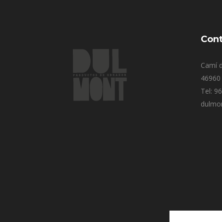
Cont
Camí d
46960 
Tel: 9
dulmo