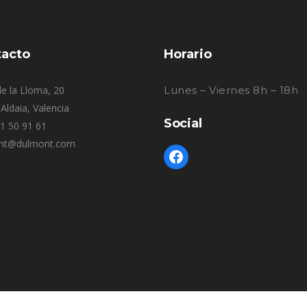
acto
Horario
e la Lloma, 20
Lunes – Viernes 8h – 18h
Aldaia, Valencia
Social
61 50 91 61
nt@dulmont.com