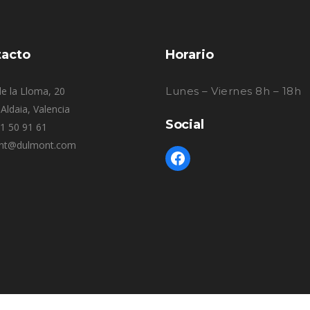
acto
Horario
e la Lloma, 20
Lunes – Viernes 8h – 18h
Aldaia, Valencia
Social
61 50 91 61
nt@dulmont.com