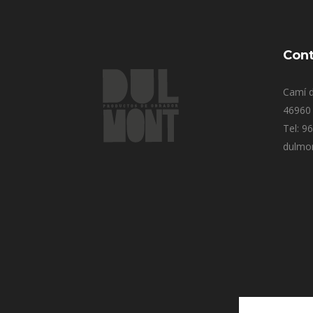
Cont
Camí d
46960 
Tel: 9
dulmo