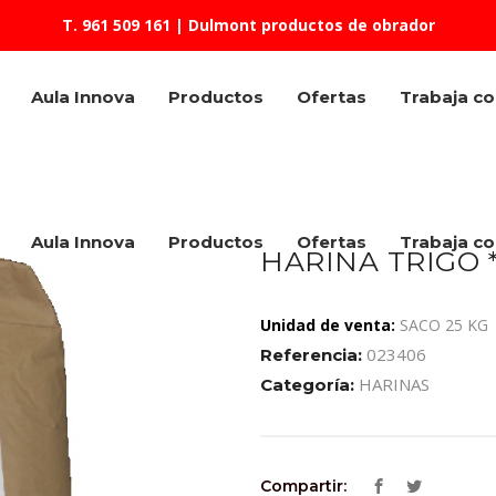
T. 961 509 161
| Dulmont productos de obrador
Aula Innova
Productos
Ofertas
Trabaja c
Aula Innova
Productos
Ofertas
Trabaja c
HARINA TRIGO *
Unidad de venta:
SACO 25 KG
023406
Referencia:
HARINAS
Categoría:
Compartir: