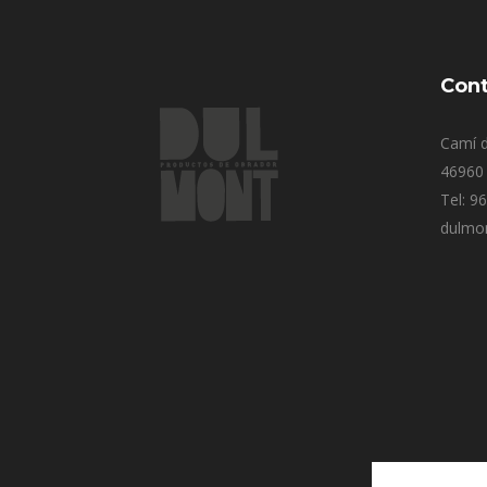
Cont
Camí d
46960 
Tel: 9
dulmo