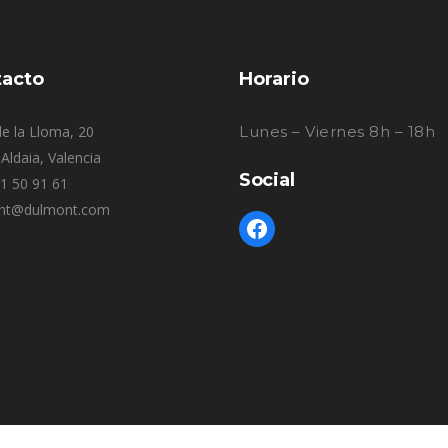
acto
Horario
e la Lloma, 20
Lunes – Viernes 8h – 18h
Aldaia, Valencia
Social
61 50 91 61
nt@dulmont.com