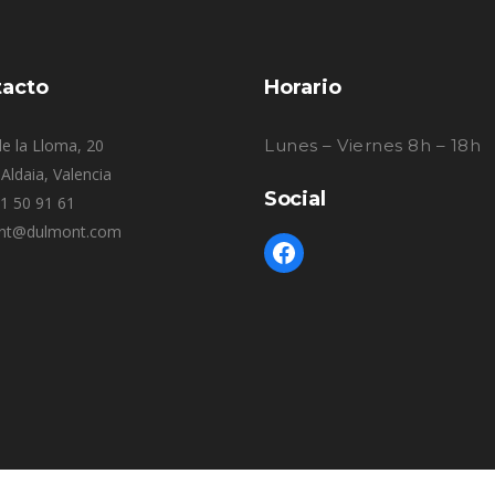
acto
Horario
e la Lloma, 20
Lunes – Viernes 8h – 18h
Aldaia, Valencia
Social
61 50 91 61
nt@dulmont.com