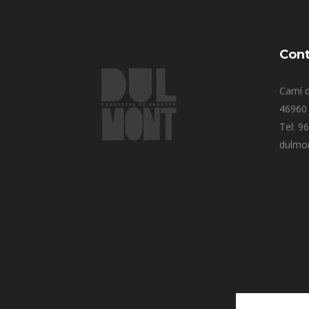
Cont
Camí d
46960 
Tel: 9
dulmo