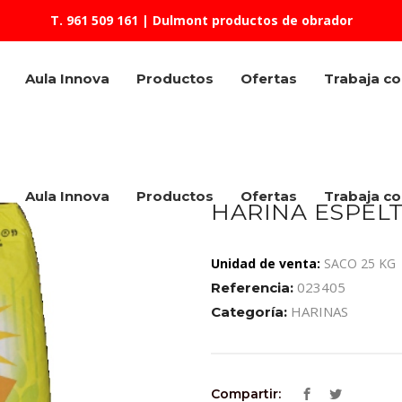
T. 961 509 161
| Dulmont productos de obrador
Aula Innova
Productos
Ofertas
Trabaja c
Aula Innova
Productos
Ofertas
Trabaja c
HARINA ESPELT
Unidad de venta:
SACO 25 KG
023405
Referencia:
HARINAS
Categoría:
Compartir: