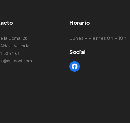
acto
Horario
e la Lloma, 20
Lunes – Viernes 8h – 18h
Aldaia, Valencia
Social
61 50 91 61
nt@dulmont.com