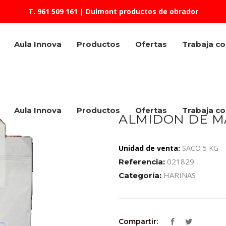
T. 961 509 161
| Dulmont productos de obrador
Aula Innova
Productos
Ofertas
Trabaja c
Aula Innova
Productos
Ofertas
Trabaja c
ALMIDON DE M
Unidad de venta:
SACO 5 KG
021829
Referencia:
HARINAS
Categoría:
Compartir: