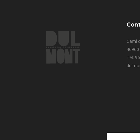
Cont
Camí d
46960 
Tel: 9
dulmo