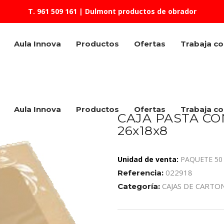
T. 961 509 161
| Dulmont productos de obrador
Aula Innova
Productos
Ofertas
Trabaja c
Aula Innova
Productos
Ofertas
Trabaja c
CAJA PASTA C
26x18x8
Unidad de venta:
PAQUETE 50
022918
Referencia:
CAJAS DE CARTO
Categoría: