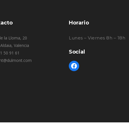
acto
Horario
e la Lloma, 20
Lunes – Viernes 8h – 18h
Aldaia, Valencia
Social
61 50 91 61
nt@dulmont.com