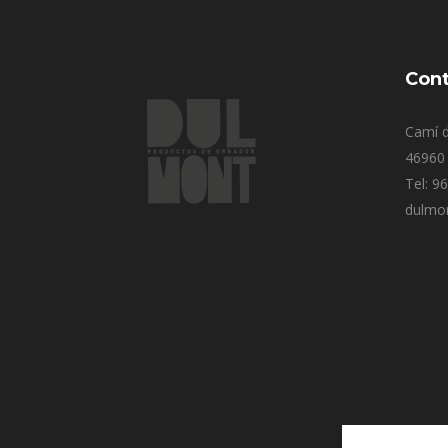
Cont
Camí d
46960 
Tel: 9
dulmo