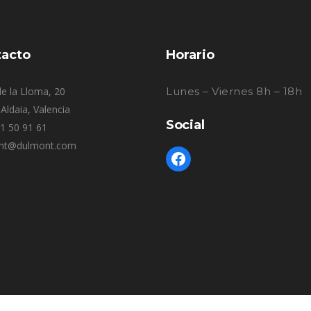
acto
Horario
e la Lloma, 20
Lunes – Viernes 8h – 18h
Aldaia, Valencia
Social
61 50 91 61
nt@dulmont.com