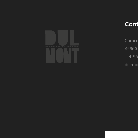
Cont
Camí d
46960 
Tel: 9
dulmo