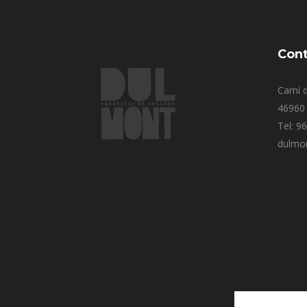
Cont
Camí d
46960 
Tel: 9
dulmo