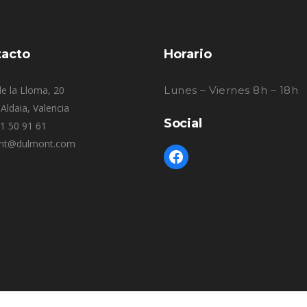
acto
Horario
e la Lloma, 20
Lunes – Viernes 8h – 18h
Aldaia, Valencia
Social
61 50 91 61
nt@dulmont.com