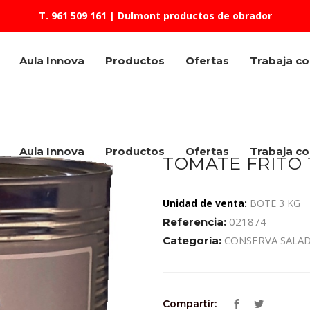
T. 961 509 161
| Dulmont productos de obrador
Aula Innova
Productos
Ofertas
Trabaja c
Aula Innova
Productos
Ofertas
Trabaja c
TOMATE FRITO
Unidad de venta:
BOTE 3 KG
021874
Referencia:
CONSERVA SALA
Categoría:
Compartir: