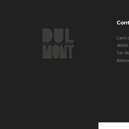
Cont
Camí d
46960 
Tel: 9
dulmo