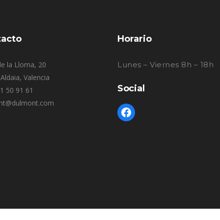
acto
Horario
e la Lloma, 20
Lunes – Viernes 8h – 18h
Aldaia, Valencia
Social
61 50 91 61
nt@dulmont.com