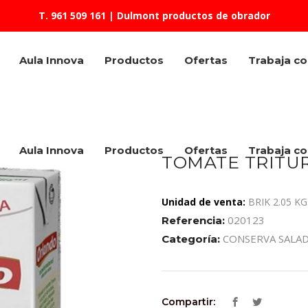
T. 961 509 161
| Dulmont productos de obrador
Aula Innova
Productos
Ofertas
Trabaja c
Aula Innova
Productos
Ofertas
Trabaja c
TOMATE TRITU
Unidad de venta:
BRIK 2.05 KG
020123
Referencia:
CONSERVA SALA
Categoría:
Compartir: