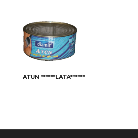
ATUN ******LATA******