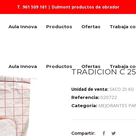
T. 961 509 161
| Dulmont productos de obrador
Aula Innova
Productos
Ofertas
Trabaja c
Aula Innova
Productos
Ofertas
Trabaja c
TRADICION C 25
Unidad de venta:
SACO 25 KG
020722
Referencia:
MEJORANTES PA
Categoría:
Compartir: