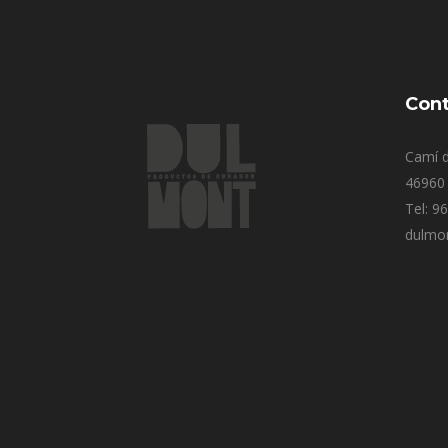
Cont
Camí d
46960 
Tel: 9
dulmo