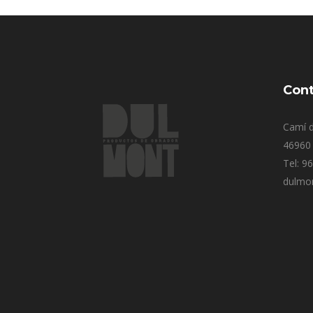
Cont
Camí d
46960 
Tel: 9
dulmo