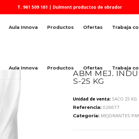
T. 961 509 161
| Dulmont productos de obrador
Aula Innova
Productos
Ofertas
Trabaja c
Aula Innova
Productos
Ofertas
Trabaja c
ABM MEJ. IND
S-25 KG
Unidad de venta:
SACO 25 KG
026677
Referencia:
MEJORANTES PA
Categoría: