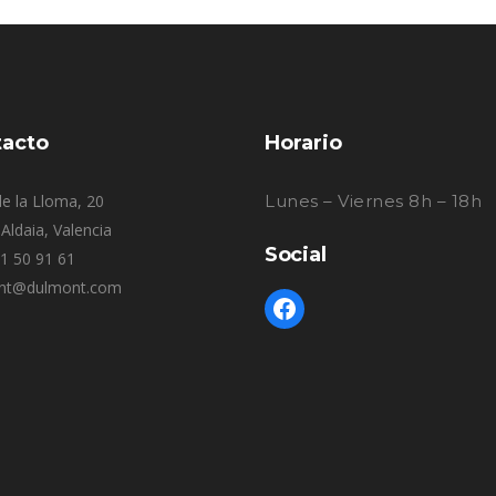
acto
Horario
e la Lloma, 20
Lunes – Viernes 8h – 18h
Aldaia, Valencia
Social
61 50 91 61
nt@dulmont.com