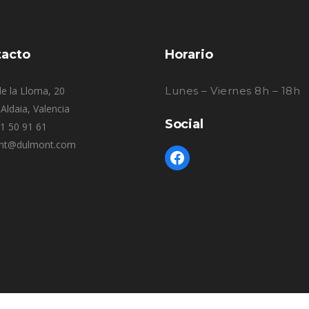
acto
Horario
e la Lloma, 20
Lunes – Viernes 8h – 18h
Aldaia, Valencia
Social
61 50 91 61
nt@dulmont.com