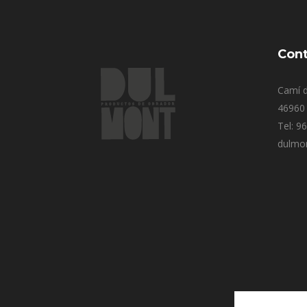
Cont
Camí d
46960 
Tel: 9
dulmo