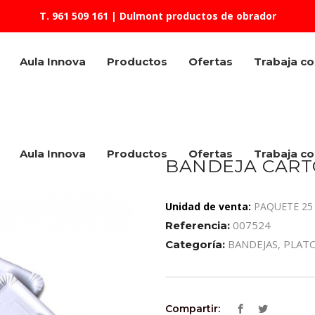
T. 961 509 161
| Dulmont productos de obrador
Aula Innova
Productos
Ofertas
Trabaja c
Aula Innova
Productos
Ofertas
Trabaja c
BANDEJA CARTO
Unidad de venta:
PAQUETE 25
007524
Referencia:
BANDEJAS, PLAT
Categoría:
Compartir: