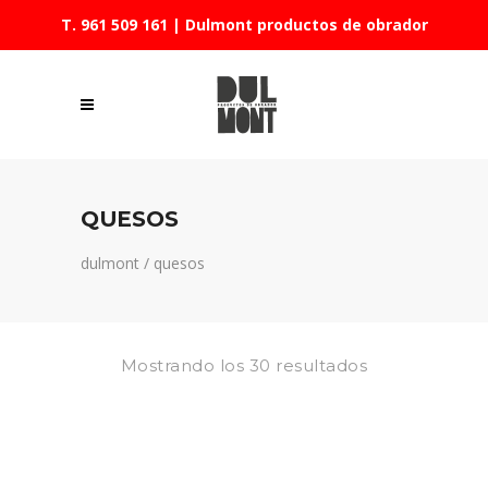
T. 961 509 161
| Dulmont productos de obrador
QUESOS
dulmont
/
quesos
Mostrando los 30 resultados