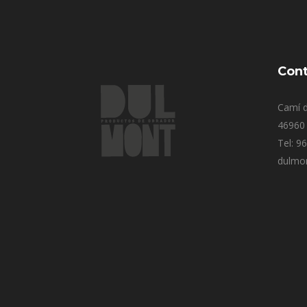
Cont
Camí d
46960 
Tel: 9
dulmo