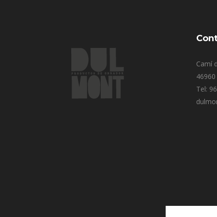
Cont
Camí d
46960 
Tel: 9
dulmo