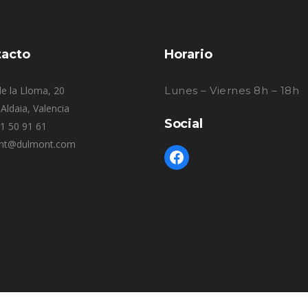
acto
Horario
e la Lloma, 20
Lunes – Viernes 8h – 18h
Aldaia, Valencia
Social
61 50 91 61
nt@dulmont.com