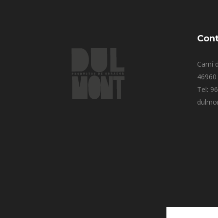
Cont
Camí d
46960 
Tel: 9
dulmo