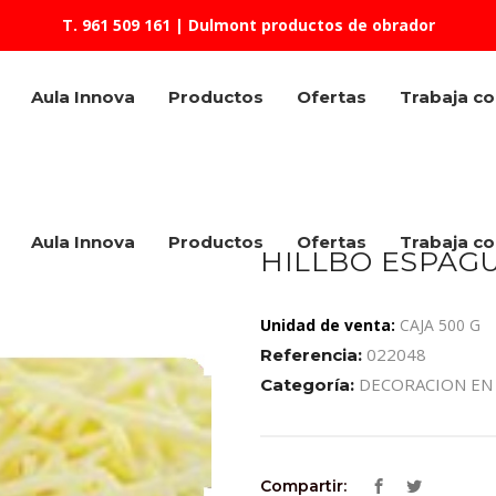
T. 961 509 161
| Dulmont productos de obrador
Aula Innova
Productos
Ofertas
Trabaja c
Aula Innova
Productos
Ofertas
Trabaja c
HILLBO ESPAG
Unidad de venta:
CAJA 500 G
022048
Referencia:
DECORACION EN
Categoría:
Compartir: