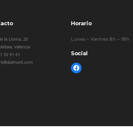
acto
Horario
e la Lloma, 20
Lunes – Viernes 8h – 18h
Aldaia, Valencia
Social
61 50 91 61
nt@dulmont.com