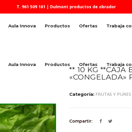
T. 961 509 161
| Dulmont productos de obrador
Aula Innova
Productos
Ofertas
Trabaja c
Aula Innova
Productos
Ofertas
Trabaja c
** 10 KG **CAJ
«CONGELADA» 
FRUTAS Y PURE
Categoría:
Compartir: