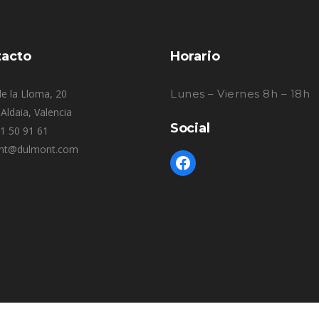
acto
Horario
e la Lloma, 20
Lunes – Viernes 8h – 18h
Aldaia, Valencia
Social
61 50 91 61
nt@dulmont.com