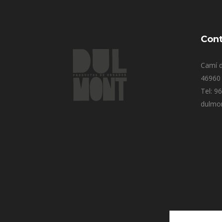
Cont
Camí d
46960 
Tel: 9
dulmo