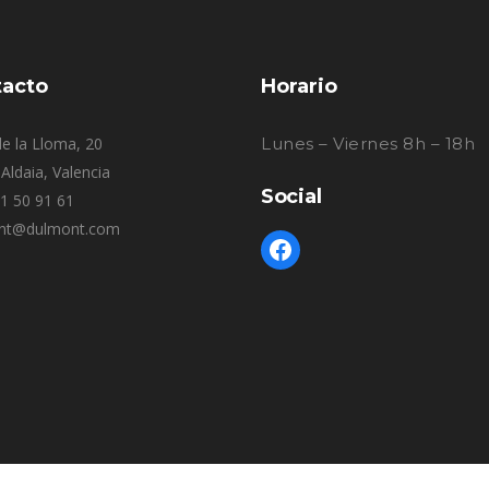
acto
Horario
e la Lloma, 20
Lunes – Viernes 8h – 18h
Aldaia, Valencia
Social
61 50 91 61
nt@dulmont.com