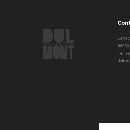
Cont
Camí d
46960 
Tel: 9
dulmo