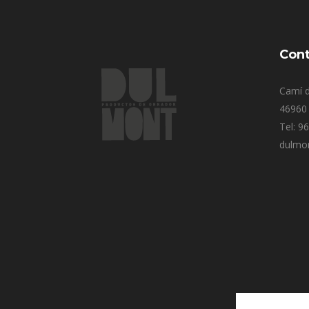
Cont
Camí d
46960 
Tel: 9
dulmo