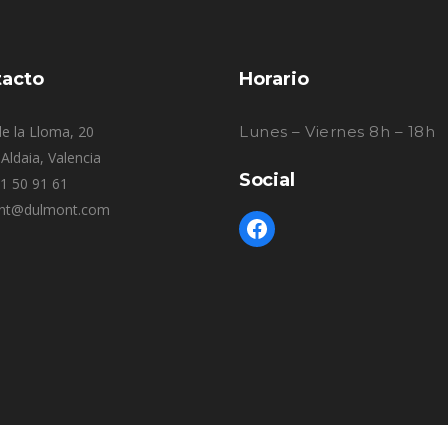
acto
Horario
e la Lloma, 20
Lunes – Viernes 8h – 18h
Aldaia, Valencia
Social
61 50 91 61
nt@dulmont.com