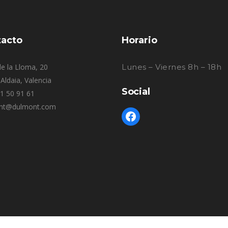
acto
Horario
e la Lloma, 20
Lunes – Viernes 8h – 18h
Aldaia, Valencia
Social
61 50 91 61
nt@dulmont.com