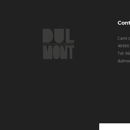
Cont
Camí d
46960 
Tel: 9
dulmo