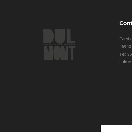
Cont
Camí d
46960 
Tel: 9
dulmo