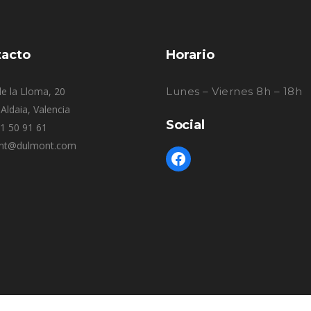
acto
Horario
e la Lloma, 20
Lunes – Viernes 8h – 18h
Aldaia, Valencia
Social
61 50 91 61
nt@dulmont.com