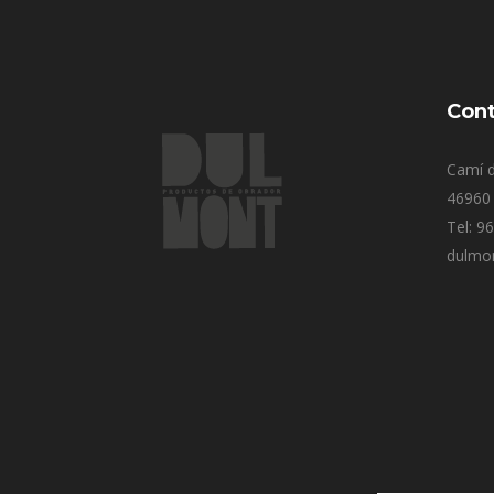
Cont
Camí d
46960 
Tel: 9
dulmo