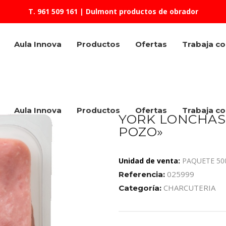
T. 961 509 161
| Dulmont productos de obrador
Aula Innova
Productos
Ofertas
Trabaja c
Aula Innova
Productos
Ofertas
Trabaja c
YORK LONCHAS
POZO»
Unidad de venta:
PAQUETE 50
025999
Referencia:
CHARCUTERIA
Categoría: