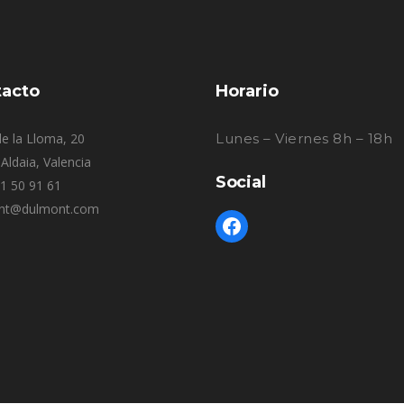
acto
Horario
e la Lloma, 20
Lunes – Viernes 8h – 18h
Aldaia, Valencia
Social
61 50 91 61
nt@dulmont.com