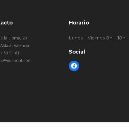
acto
Horario
e la Lloma, 20
Lunes – Viernes 8h – 18h
Aldaia, Valencia
Social
61 50 91 61
nt@dulmont.com