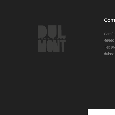
Cont
Camí d
46960 
Tel: 9
dulmo