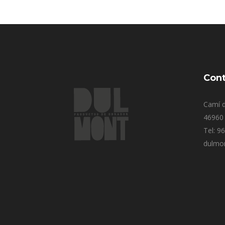
Cont
Camí d
46960 
Tel: 9
dulmo