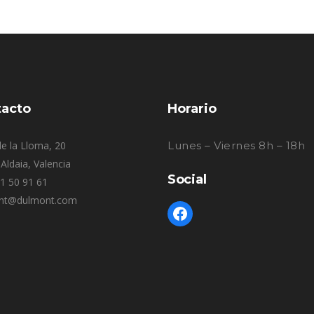
acto
Horario
e la Lloma, 20
Lunes – Viernes 8h – 18h
Aldaia, Valencia
Social
61 50 91 61
nt@dulmont.com