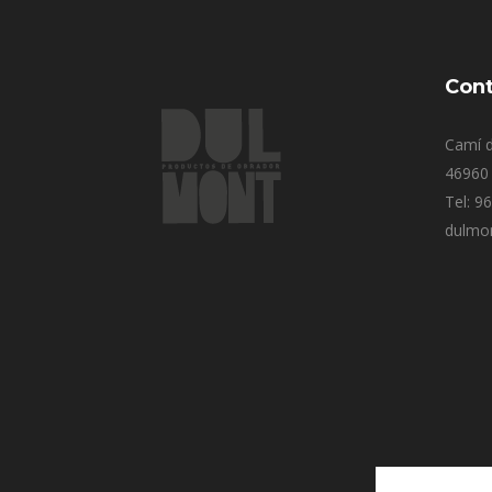
Cont
Camí d
46960 
Tel: 9
dulmo