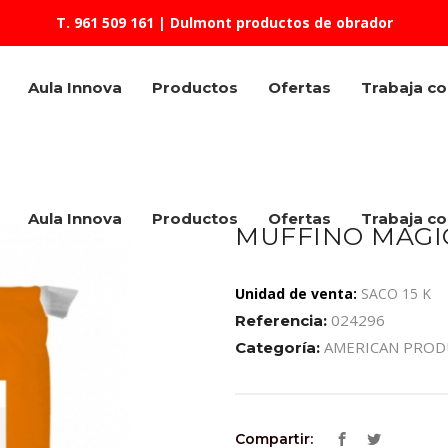
T. 961 509 161
| Dulmont productos de obrador
Aula Innova
Productos
Ofertas
Trabaja c
Aula Innova
Productos
Ofertas
Trabaja c
MUFFINO MAGIC
Unidad de venta:
SACO 15 K
024296
Referencia:
AMERICAN PROD
Categoría:
Compartir: