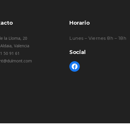
acto
Horario
e la Lloma, 20
Lunes – Viernes 8h – 18h
Aldaia, Valencia
Social
61 50 91 61
nt@dulmont.com