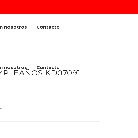
on nosotros
Contacto
on nosotros
Contacto
MPLEAÑOS KD07091
O