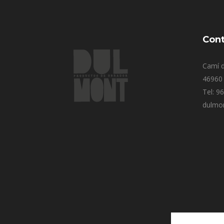
Cont
Camí d
46960 
Tel: 9
dulmo