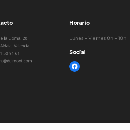
acto
Horario
e la Lloma, 20
Lunes – Viernes 8h – 18h
Aldaia, Valencia
Social
61 50 91 61
nt@dulmont.com