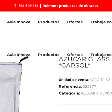
T. 961 509 161
| Dulmont productos de obrador
Aula Innova
Productos
Ofertas
Trabaja c
Aula Innova
Productos
Ofertas
Trabaja c
AZUCAR GLASS
*GARSOL*
Unidad de venta:
SACO 10 KG
022377
Referencia:
AZUCAR Y DERIV
Categoría: