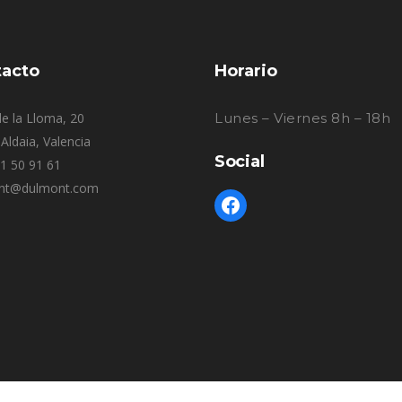
acto
Horario
e la Lloma, 20
Lunes – Viernes 8h – 18h
Aldaia, Valencia
Social
61 50 91 61
nt@dulmont.com