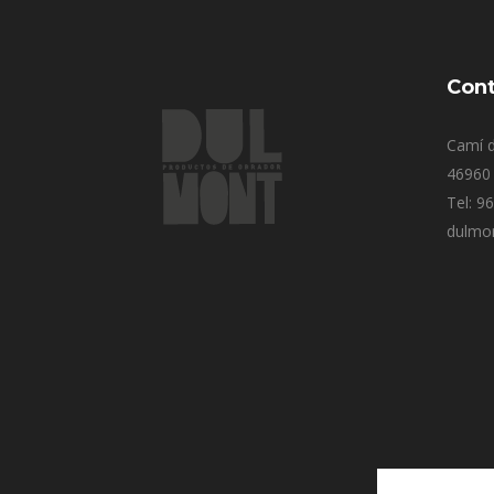
Cont
Camí d
46960 
Tel: 9
dulmo