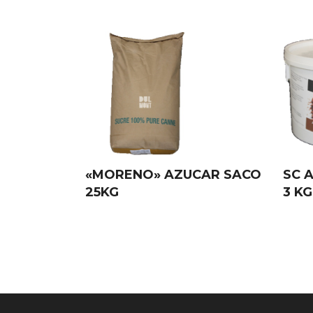
«MORENO» AZUCAR SACO
SC 
25KG
3 KG