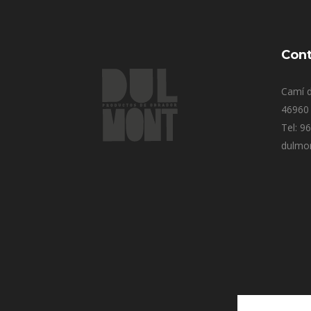
Cont
Camí d
46960 
Tel: 9
dulmo