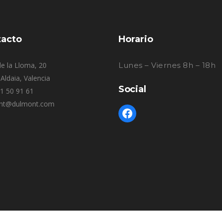
acto
Horario
e la Lloma, 20
Lunes – Viernes 8h – 18h
Aldaia, Valencia
Social
61 50 91 61
nt@dulmont.com