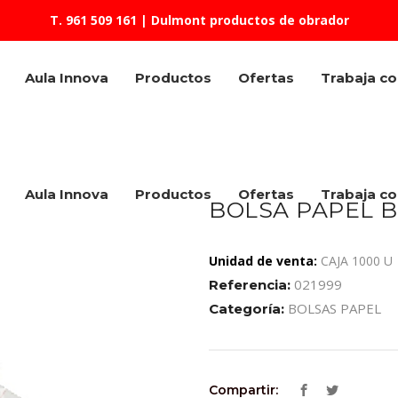
T. 961 509 161
| Dulmont productos de obrador
Aula Innova
Productos
Ofertas
Trabaja c
Aula Innova
Productos
Ofertas
Trabaja c
BOLSA PAPEL B
Unidad de venta:
CAJA 1000 U
021999
Referencia:
BOLSAS PAPEL
Categoría:
Compartir: