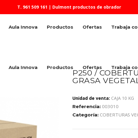
T. 961 509 161
| Dulmont productos de obrador
Aula Innova
Productos
Ofertas
Trabaja c
Aula Innova
Productos
Ofertas
Trabaja c
P250 / COBERT
GRASA VEGETAL
Unidad de venta:
CAJA 10 KG
003010
Referencia:
COBERTURAS VE
Categoría: