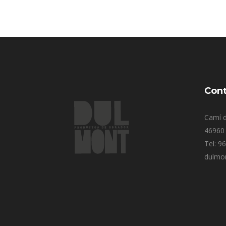
Cont
Camí d
46960 
Tel: 9
dulmo