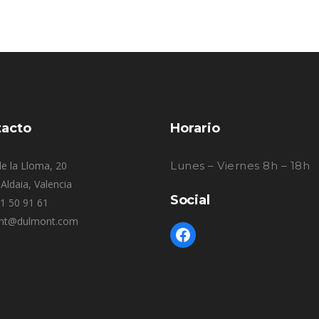
acto
Horario
e la Lloma, 20
Lunes – Viernes 8h – 18h
Aldaia, Valencia
Social
61 50 91 61
nt@dulmont.com