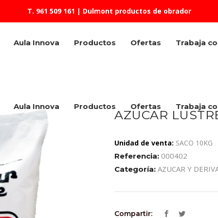
T. 961 509 161
| Dulmont productos de obrador
Aula Innova
Productos
Ofertas
Trabaja c
Aula Innova
Productos
Ofertas
Trabaja c
AZUCAR LUSTR
Unidad de venta:
SACO 10KG
000402
Referencia:
AZUCAR Y DERIV
Categoría:
Compartir: