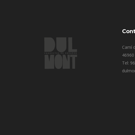
Cont
Camí d
46960 
Tel: 9
dulmo