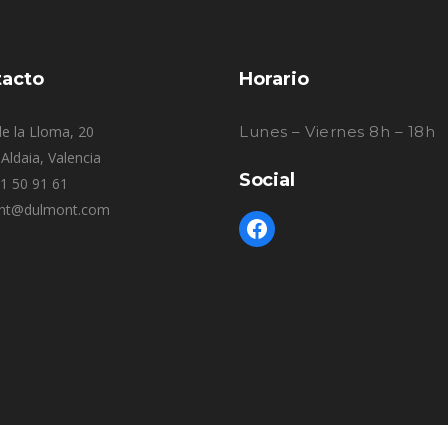
acto
Horario
e la Lloma, 20
Lunes – Viernes 8h – 18h
Aldaia, Valencia
Social
61 50 91 61
nt@dulmont.com