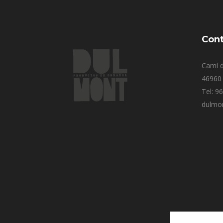
Cont
Camí d
46960 
Tel: 9
dulmo