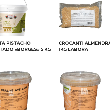
TA PISTACHO
CROCANTI ALMENDR
TADO «BORGES» 5 KG
1KG LABORA