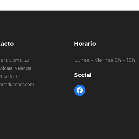
acto
Horario
e la Lloma, 20
Lunes – Viernes 8h – 18h
Aldaia, Valencia
Social
61 50 91 61
nt@dulmont.com