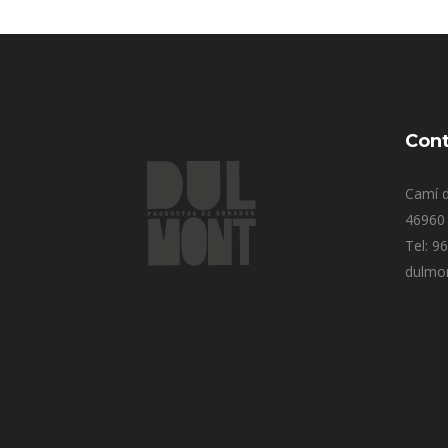
Cont
Camí d
46960 
Tel: 9
dulmo