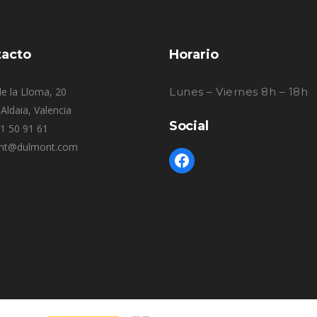
acto
Horario
e la Lloma, 20
Lunes – Viernes 8h – 18h
Aldaia, Valencia
Social
61 50 91 61
nt@dulmont.com