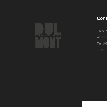
Cont
Camí d
46960 
Tel: 9
dulmo