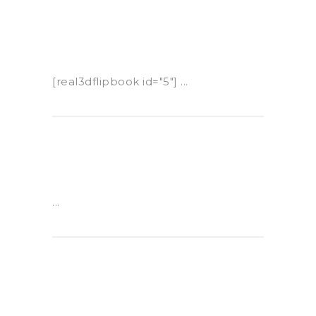
[real3dflipbook id="5"] ...
...