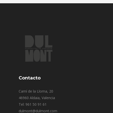
Contacto
Camí de la Lloma, 20
46960 Aldaia, Valencia
Tel: 961 50 91 61
dulmont@dulmont.com