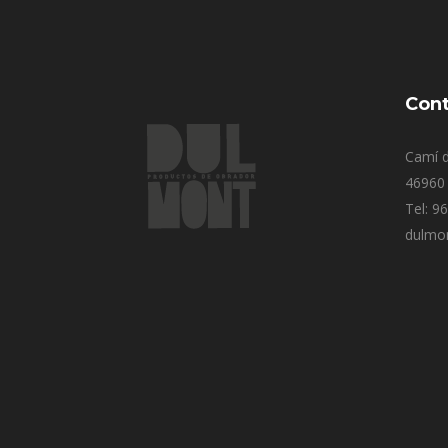
Cont
Camí d
46960 
Tel: 9
dulmo