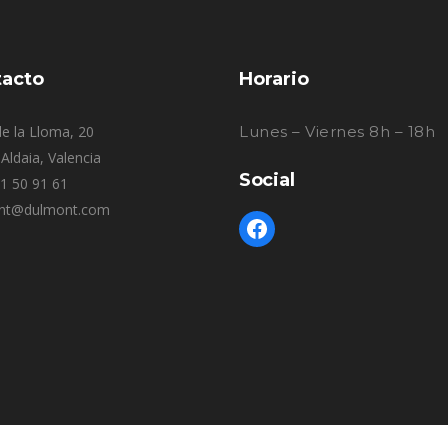
acto
Horario
e la Lloma, 20
Lunes – Viernes 8h – 18h
Aldaia, Valencia
Social
61 50 91 61
nt@dulmont.com