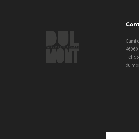
Cont
Camí d
46960 
Tel: 9
dulmo