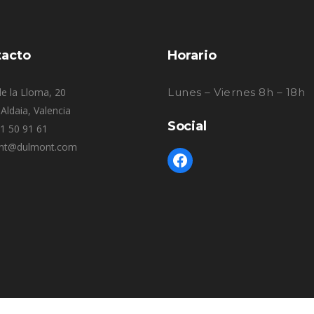
acto
Horario
e la Lloma, 20
Lunes – Viernes 8h – 18h
Aldaia, Valencia
Social
61 50 91 61
nt@dulmont.com