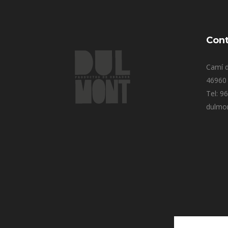
Cont
Camí d
46960 
Tel: 9
dulmo