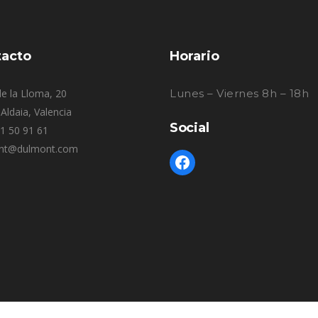
acto
Horario
e la Lloma, 20
Lunes – Viernes 8h – 18h
Aldaia, Valencia
Social
61 50 91 61
nt@dulmont.com