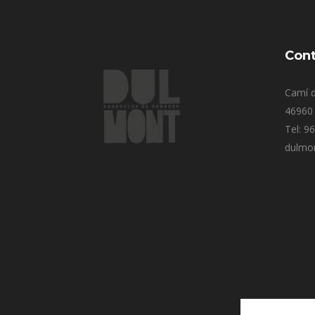
Cont
Camí d
46960 
Tel: 9
dulmo