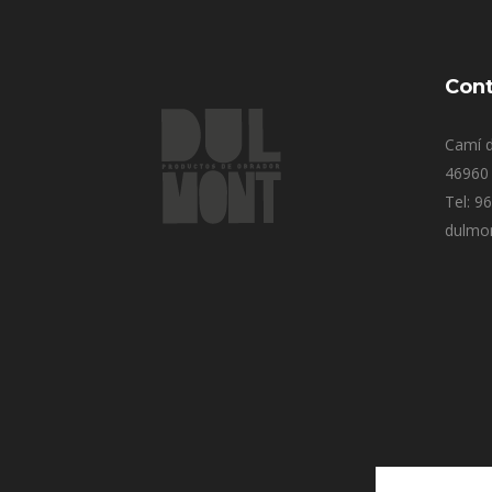
Cont
Camí d
46960 
Tel: 9
dulmo