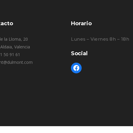
acto
Horario
e la Lloma, 20
Lunes – Viernes 8h – 18h
Aldaia, Valencia
Social
61 50 91 61
nt@dulmont.com