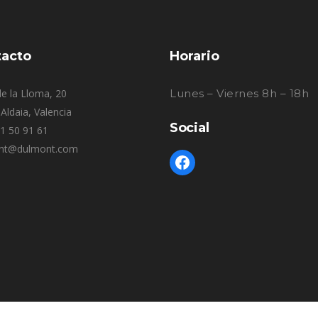
acto
Horario
e la Lloma, 20
Lunes – Viernes 8h – 18h
Aldaia, Valencia
Social
61 50 91 61
nt@dulmont.com