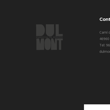
Cont
Camí d
46960 
Tel: 9
dulmo