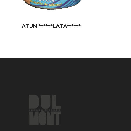
ATUN ******LATA******