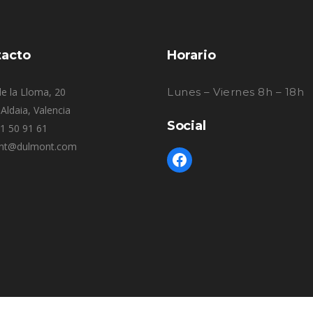
acto
Horario
e la Lloma, 20
Lunes – Viernes 8h – 18h
Aldaia, Valencia
Social
61 50 91 61
nt@dulmont.com