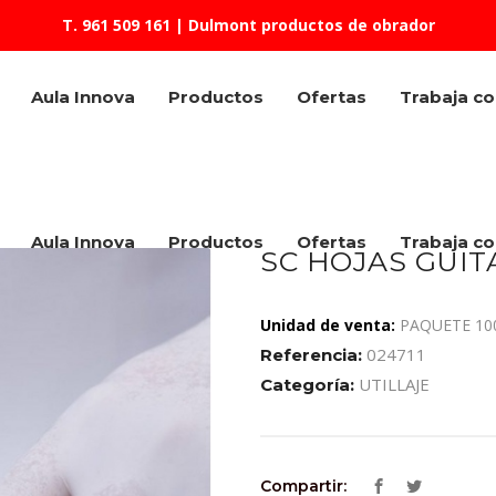
T. 961 509 161
| Dulmont productos de obrador
Aula Innova
Productos
Ofertas
Trabaja c
Aula Innova
Productos
Ofertas
Trabaja c
SC HOJAS GUITA
Unidad de venta:
PAQUETE 10
024711
Referencia:
UTILLAJE
Categoría:
Compartir: