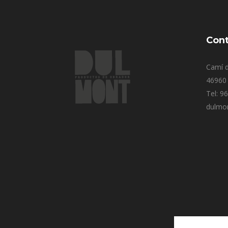
Cont
Camí d
46960 
Tel: 9
dulmo