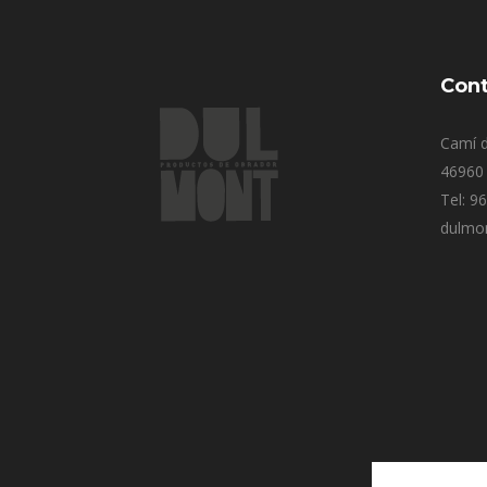
Cont
Camí d
46960 
Tel: 9
dulmo