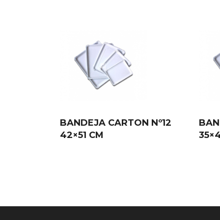
BANDEJA CARTON Nº12
BAN
42×51 CM
35×4