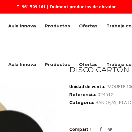
T. 961 509 161
| Dulmont productos de obrador
Aula Innova
Productos
Ofertas
Trabaja c
Aula Innova
Productos
Ofertas
Trabaja c
DISCO CARTON 
Unidad de venta:
PAQUETE 10
024512
Referencia:
BANDEJAS, PLAT
Categoría:
Compartir: