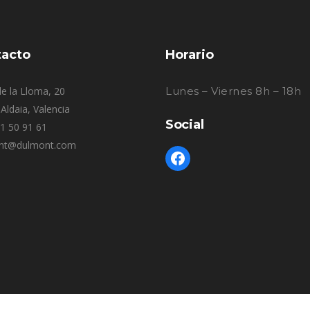
acto
Horario
e la Lloma, 20
Lunes – Viernes 8h – 18h
Aldaia, Valencia
Social
61 50 91 61
nt@dulmont.com