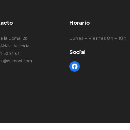
acto
Horario
e la Lloma, 20
Lunes – Viernes 8h – 18h
Aldaia, Valencia
Social
61 50 91 61
nt@dulmont.com