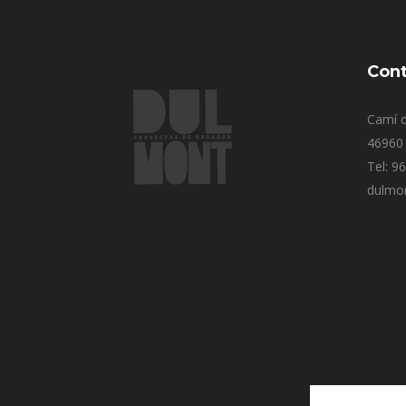
Cont
Camí d
46960 
Tel: 9
dulmo