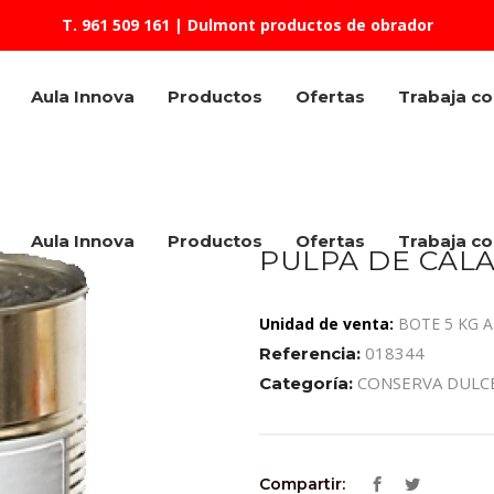
T. 961 509 161
| Dulmont productos de obrador
Aula Innova
Productos
Ofertas
Trabaja c
Aula Innova
Productos
Ofertas
Trabaja c
PULPA DE CALA
Unidad de venta:
BOTE 5 KG A
018344
Referencia:
CONSERVA DULC
Categoría:
Compartir: