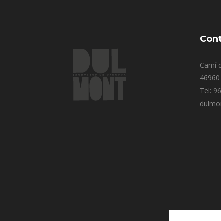
Cont
Camí d
46960 
Tel: 9
dulmo