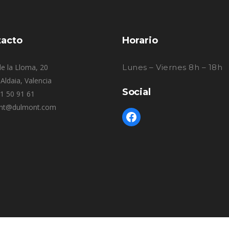
acto
Horario
e la Lloma, 20
Lunes – Viernes 8h – 18h
Aldaia, Valencia
Social
61 50 91 61
nt@dulmont.com