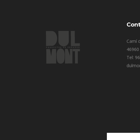
Cont
Camí d
46960 
Tel: 9
dulmo