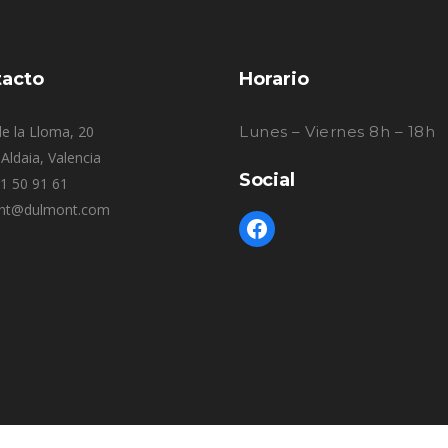
acto
Horario
e la Lloma, 20
Lunes – Viernes 8h – 18h
Aldaia, Valencia
Social
61 50 91 61
nt@dulmont.com