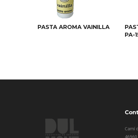
PASTA AROMA VAINILLA
PAS
PA-1
Cont
Camí d
46960 