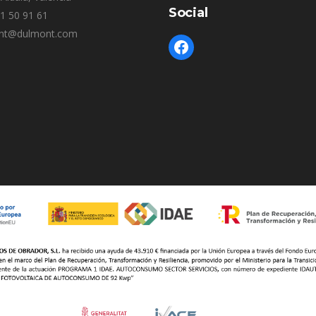
Social
61 50 91 61
nt@dulmont.com