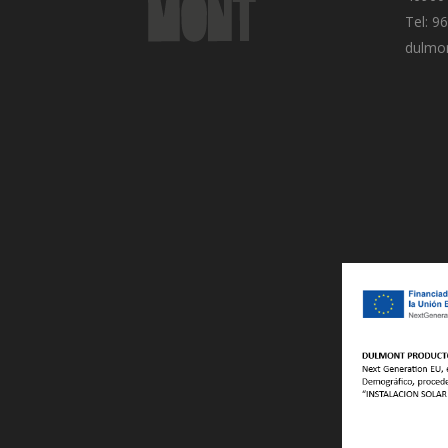
Tel: 9
dulmo