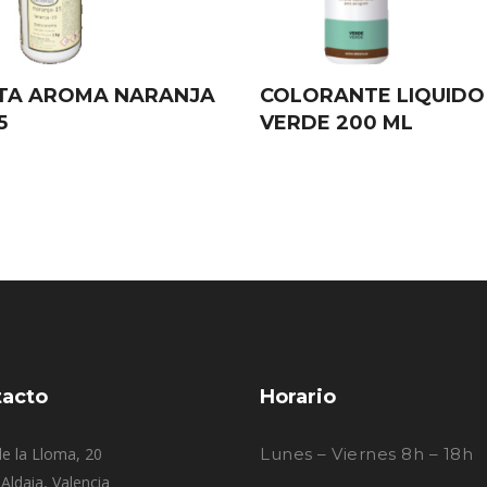
TA AROMA NARANJA
COLORANTE LIQUIDO
5
VERDE 200 ML
acto
Horario
e la Lloma, 20
Lunes – Viernes 8h – 18h
Aldaia, Valencia