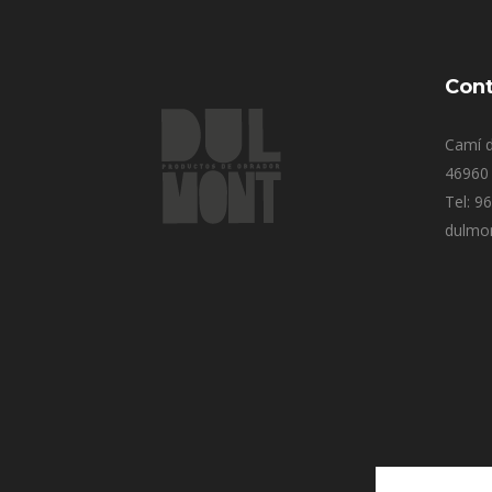
Cont
Camí d
46960 
Tel: 9
dulmo